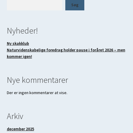
Søg
Strikkegruppen
Øvebands
Nyheder!
Events
Ny skakklub
Naturvidenskabelige foredrag holder pause i foråret 2026 – men
Familieteater
kommer igen!
Julemarked 2025
Nye kommentarer
Infoskærm
Der er ingen kommentarer at vise.
Medlem
Arkiv
Bliv medlem af Skævinge Alive!
december 2025
Om os