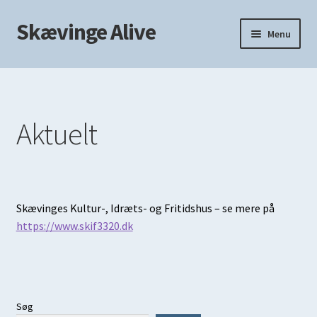
Skævinge Alive
Spring
Spring
Menu
til
til
navigation
indhold
Forside
Aktiviteter
Aktuelt
Kortklubben
Skævinge Rollespilsklub
Skævinges Kultur-, Idræts- og Fritidshus – se mere på
Skakklubben
https://www.skif3320.dk
Fotogruppen
Naturvidenskabelige foredrag
Søg