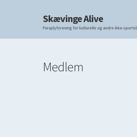
Skævinge Alive
Spring
Spring
til
til
Paraplyforening for kulturelle og andre ikke-sportsl
navigation
indhold
Forside
Forside
Aktiviteter
Aktiviteter
Events
Events
Infoskærm
Infoskærm
Medle
Medle
Medlem