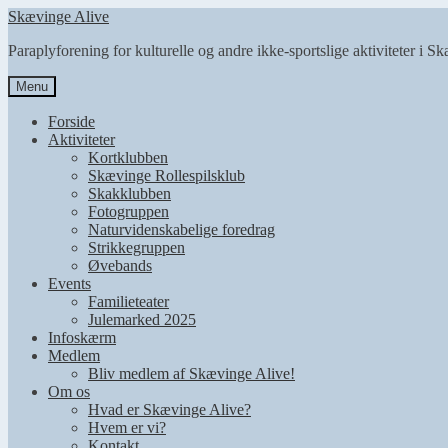
Spring
Spring
Skævinge Alive
til
til
Paraplyforening for kulturelle og andre ikke-sportslige aktiviteter i S
navigation
indhold
Menu
Forside
Aktiviteter
Kortklubben
Skævinge Rollespilsklub
Skakklubben
Fotogruppen
Naturvidenskabelige foredrag
Strikkegruppen
Øvebands
Events
Familieteater
Julemarked 2025
Infoskærm
Medlem
Bliv medlem af Skævinge Alive!
Om os
Hvad er Skævinge Alive?
Hvem er vi?
Kontakt