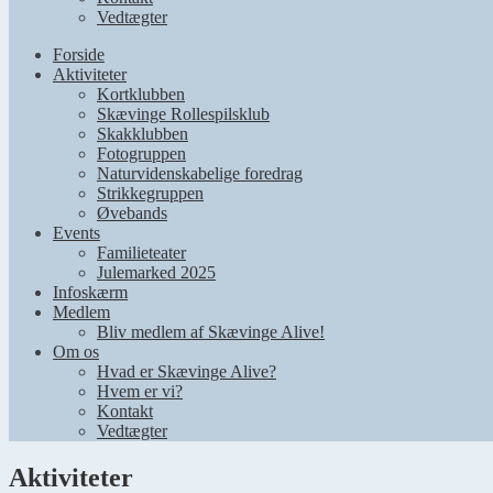
Vedtægter
Forside
Aktiviteter
Kortklubben
Skævinge Rollespilsklub
Skakklubben
Fotogruppen
Naturvidenskabelige foredrag
Strikkegruppen
Øvebands
Events
Familieteater
Julemarked 2025
Infoskærm
Medlem
Bliv medlem af Skævinge Alive!
Om os
Hvad er Skævinge Alive?
Hvem er vi?
Kontakt
Vedtægter
Aktiviteter