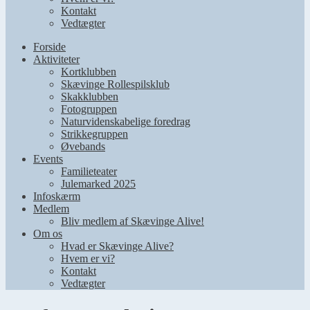
Kontakt
Vedtægter
Forside
Aktiviteter
Kortklubben
Skævinge Rollespilsklub
Skakklubben
Fotogruppen
Naturvidenskabelige foredrag
Strikkegruppen
Øvebands
Events
Familieteater
Julemarked 2025
Infoskærm
Medlem
Bliv medlem af Skævinge Alive!
Om os
Hvad er Skævinge Alive?
Hvem er vi?
Kontakt
Vedtægter