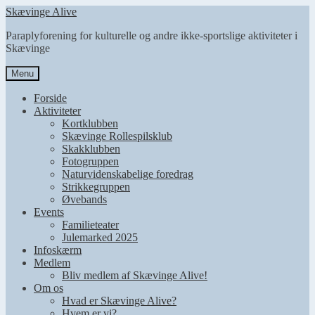
Spring
Spring
Skævinge Alive
til
til
Paraplyforening for kulturelle og andre ikke-sportslige aktiviteter i
navigation
indhold
Skævinge
Menu
Forside
Aktiviteter
Kortklubben
Skævinge Rollespilsklub
Skakklubben
Fotogruppen
Naturvidenskabelige foredrag
Strikkegruppen
Øvebands
Events
Familieteater
Julemarked 2025
Infoskærm
Medlem
Bliv medlem af Skævinge Alive!
Om os
Hvad er Skævinge Alive?
Hvem er vi?